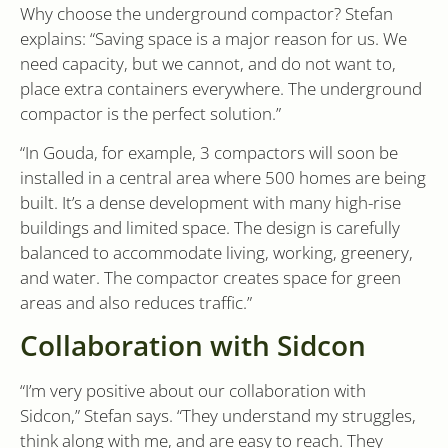
Google Universal
.sidcon.nl
Why choose the underground compactor? Stefan
Analytics - wat een
test_cookie
15
Deze cooki
Google LLC
belangrijke update
explains: “Saving space is a major reason for us. We
minutes
geplaatst d
.doubleclick.net
is van de meer
DoubleClick
need capacity, but we cannot, and do not want to,
algemeen
(eigendom 
gebruikte
Google) om 
place extra containers everywhere. The underground
analyseservice van
of de brows
Google. Deze
websitebez
compactor is the perfect solution.”
cookie wordt
cookies ond
gebruikt om
unieke gebruikers
“In Gouda, for example, 3 compactors will soon be
VISITOR_INFO1_LIVE
6 months
Deze cooki
Google LLC
te onderscheiden
door YouTu
.youtube.com
installed in a central area where 500 homes are being
door een
ingesteld o
willekeurig
gebruikers
built. It’s a dense development with many high-rise
gegenereerd
bij te houd
nummer toe te
YouTube-vid
buildings and limited space. The design is carefully
wijzen als klant-ID.
sites zijn in
Het is opgenomen
balanced to accommodate living, working, greenery,
het kan ook
in elk
of de websi
paginaverzoek op
and water. The compactor creates space for green
de nieuwe 
een site en wordt
versie van 
areas and also reduces traffic.”
gebruikt om
YouTube-int
bezoekers-, sessie-
gebruikt.
en
Collaboration with Sidcon
campagnegegevens
YSC
Session
Deze cooki
Google LLC
te berekenen voor
door YouTu
.youtube.com
de
ingesteld o
analyserapporten
“I’m very positive about our collaboration with
weergaven 
van de site.
ingesloten v
Sidcon,” Stefan says. “They understand my struggles,
te houden.
_gid
1 day
Deze cookie wordt
Google
think along with me, and are easy to reach. They
geplaatst door
LLC