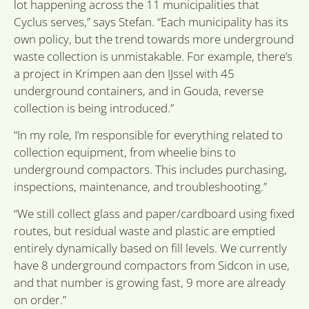
lot happening across the 11 municipalities that
Strictly necessary cookies allow core website
functionality such as user login and account
Cyclus serves,” says Stefan. “Each municipality has its
management. The website cannot be used properly
own policy, but the trend towards more underground
without strictly necessary cookies.
waste collection is unmistakable. For example, there’s
Provider /
Name
Expiration
Desc
Domain
a project in Krimpen aan den IJssel with 45
underground containers, and in Gouda, reverse
li_gc
6 months
Word
LinkedIn
om t
Corporation
collection is being introduced.”
van 
.linkedin.com
slaa
gebr
“In my role, I’m responsible for everything related to
cook
essen
collection equipment, from wheelie bins to
doel
underground compactors. This includes purchasing,
VISITOR_PRIVACY_METADATA
6 months
Deze
YouTube
inspections, maintenance, and troubleshooting.”
word
.youtube.com
om 
toes
“We still collect glass and paper/cardboard using fixed
de g
priv
routes, but residual waste and plastic are emptied
voor
inte
entirely dynamically based on fill levels. We currently
site 
Google
have 8 underground compactors from Sidcon in use,
Het r
Privacy Policy
gege
and that number is growing fast, 9 more are already
toes
de b
on order.”
betr