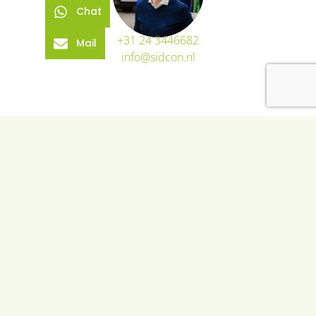
Chat
+31 24 3446682
Mail
info@sidcon.nl
You might also find this
interesting
EUROPE