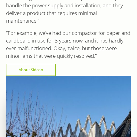
bcookie
1 year
Dit is een M
Microsoft
Google Analytics.
.sidcon.nl
handle the power supply and installation, and they
MSN 1st par
Corporation
Het slaat een
voor het de
.linkedin.com
unieke waarde op
deliver a product that requires minimal
inhoud van
voor elke bezochte
website via 
pagina en werkt
maintenance.”
media.
deze bij en wordt
gebruikt om
“For example, we’ve had our compactor for paper and
paginaweergaven
te tellen en bij te
cardboard in use for 3 years now, and it has hardly
houden.
ever malfunctioned. Okay, twice, but those were
minor jams that were quickly resolved.”
About Sidcon