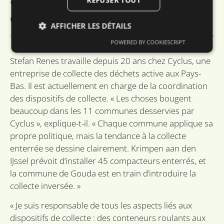
dynamiques
AFFICHER LES DÉTAILS
POWERED BY COOKIESCRIPT
Stefan Renes travaille depuis 20 ans chez Cyclus, une
Strictement nécessaires
Performance
entreprise de collecte des déchets active aux Pays-
Ciblage
Fonctionnalité
Non classifiés
Bas. Il est actuellement en charge de la coordination
des dispositifs de collecte. « Les choses bougent
Les cookies strictement nécessaires habilitent des
fonctionnalités de base du site Web telles que la
beaucoup dans les 11 communes desservies par
connexion des utilisateurs et la gestion des
Cyclus », explique-t-il. « Chaque commune applique sa
comptes. Le site Web ne peut pas être utilisé
correctement sans les cookies strictement
propre politique, mais la tendance à la collecte
nécessaires.
enterrée se dessine clairement. Krimpen aan den
Fournisseur /
Nom
Expiration
Desc
IJssel prévoit d’installer 45 compacteurs enterrés, et
Domaine
la commune de Gouda est en train d’introduire la
li_gc
6 mois
Word
LinkedIn
om t
collecte inversée. »
Corporation
van 
.linkedin.com
slaa
« Je suis responsable de tous les aspects liés aux
gebr
cook
dispositifs de collecte : des conteneurs roulants aux
essen