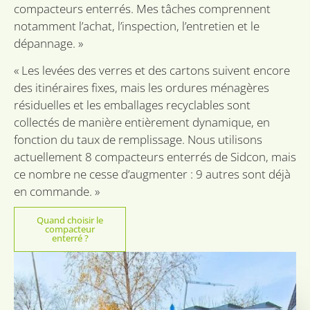
doel
compacteurs enterrés. Mes tâches comprennent
VISITOR_PRIVACY_METADATA
6 mois
Deze
YouTube
notamment l’achat, l’inspection, l’entretien et le
word
.youtube.com
dépannage. »
om 
toes
de g
« Les levées des verres et des cartons suivent encore
priv
voor
des itinéraires fixes, mais les ordures ménagères
inte
site 
résiduelles et les emballages recyclables sont
Het r
Politique de confidentialité de
gege
collectés de manière entièrement dynamique, en
Google
toes
fonction du taux de remplissage. Nous utilisons
de b
betr
actuellement 8 compacteurs enterrés de Sidcon, mais
vers
priv
ce nombre ne cesse d’augmenter : 9 autres sont déjà
inste
hun 
en commande. »
wor
gere
toek
Quand choisir le
sessi
compacteur
enterré ?
CookieScriptConsent
1 mois
Deze
CookieScript
word
sidcon.nl
door
Scri
om 
cook
van 