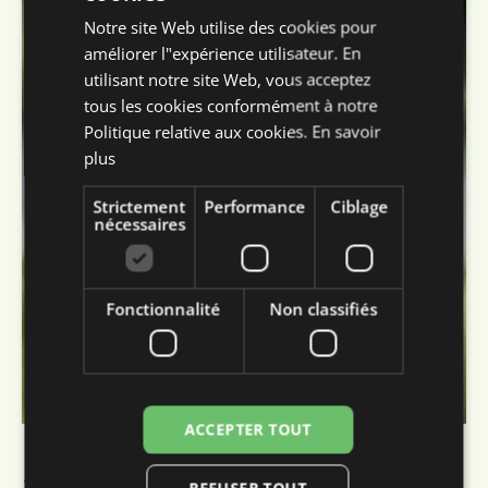
Notre site Web utilise des cookies pour
ENGLISH
améliorer l"expérience utilisateur. En
FRENCH
utilisant notre site Web, vous acceptez
tous les cookies conformément à notre
GERMAN
Politique relative aux cookies.
En savoir
plus
Strictement
Performance
Ciblage
nécessaires
Fonctionnalité
Non classifiés
ACCEPTER TOUT
Des itinéraires fixes
aux levées
REFUSER TOUT