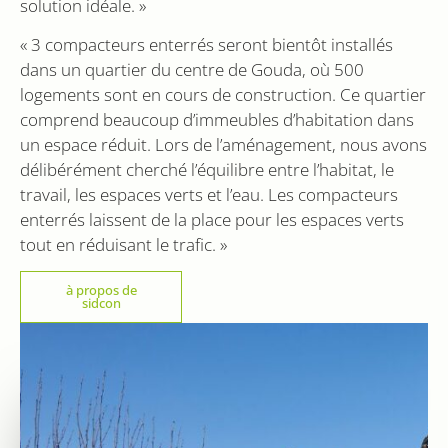
solution idéale. »
du service
(eigendom 
d'analyse le
Google) om 
plus
bepalen of 
« 3 compacteurs enterrés seront bientôt installés
couramment
browser va
utilisé de
dans un quartier du centre de Gouda, où 500
websitebez
Google. Ce
cookies
logements sont en cours de construction. Ce quartier
cookie est
ondersteunt
utilisé pour
comprend beaucoup d’immeubles d’habitation dans
distinguer les
VISITOR_INFO1_LIVE
6 mois
Ce cookie e
Google LLC
utilisateurs
défini par
.youtube.com
un espace réduit. Lors de l’aménagement, nous avons
uniques en
Youtube po
attribuant un
délibérément cherché l’équilibre entre l’habitat, le
garder une 
numéro
des préfére
généré
travail, les espaces verts et l’eau. Les compacteurs
de l'utilisat
aléatoirement
pour les vi
enterrés laissent de la place pour les espaces verts
comme
Youtube
identifiant
intégrées d
tout en réduisant le trafic. »
client. Il est
les sites; il 
inclus dans
également
chaque
déterminer s
demande de
à propos de
visiteur du s
page d'un site
sidcon
utilise la
et utilisé pour
nouvelle ou
calculer les
l'ancienne
données de
version de
visiteur, de
l'interface
session et de
Youtube.
campagne
pour les
YSC
Session
Ce cookie e
Google LLC
rapports
défini par
.youtube.com
d'analyse du
YouTube po
site.