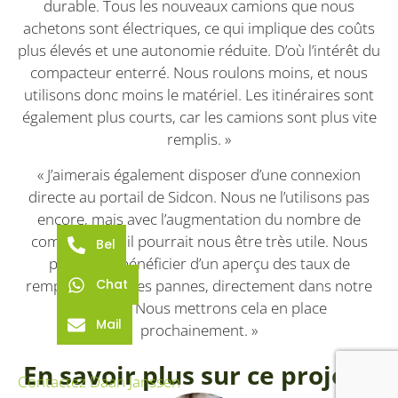
durable. Tous les nouveaux camions que nous
achetons sont électriques, ce qui implique des coûts
plus élevés et une autonomie réduite. D’où l’intérêt du
compacteur enterré. Nous roulons moins, et nous
utilisons donc moins le matériel. Les itinéraires sont
également plus courts, car les camions sont plus vite
remplis. »
« J’aimerais également disposer d’une connexion
directe au portail de Sidcon. Nous ne l’utilisons pas
encore, mais avec l’augmentation du nombre de
compacteurs, il pourrait nous être très utile. Nous
Bel
pourrions bénéficier d’un aperçu des taux de
remplissage et des pannes, directement dans notre
Chat
système. Nous mettrons cela en place
Mail
prochainement. »
En savoir plus sur ce projet ?
Contactez Daan Janssen