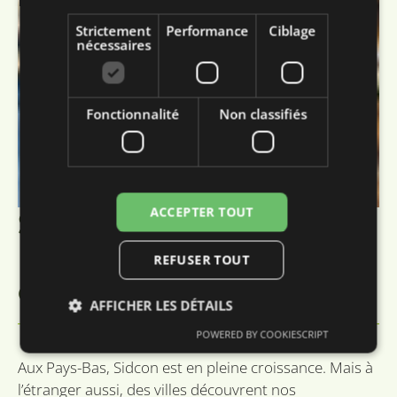
Strictement
Performance
Ciblage
nécessaires
Fonctionnalité
Non classifiés
ACCEPTER TOUT
Sidcon aussi en
France, au Danemark
REFUSER TOUT
et en Norvège
AFFICHER LES DÉTAILS
POWERED BY COOKIESCRIPT
Aux Pays-Bas, Sidcon est en pleine croissance. Mais à
Strictement nécessaires
Performance
l’étranger aussi, des villes découvrent nos