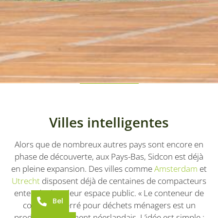
Villes intelligentes
Alors que de nombreux autres pays sont encore en
phase de découverte, aux Pays-Bas, Sidcon est déjà
en pleine expansion. Des villes comme
Amsterdam
et
Utrecht
disposent déjà de centaines de compacteurs
enterrés dans leur espace public. « Le conteneur de
Bel
collecte enterré pour déchets ménagers est un
produit typiquement néerlandais. L’idée est simple :