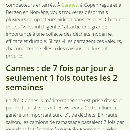
Ciblage
Fonctionnalité
Non classifiés
compacteurs enterrés. À
Cannes
, à Copenhague et à
Bergen en Norvège, vous trouverez désormais
Les cookies strictement nécessaires habilitent des
fonctionnalités de base du site Web telles que la
plusieurs compacteurs Sidcon dans les rues. Chacune
connexion des utilisateurs et la gestion des
de ces “Villes intelligentes” attache une grande
comptes. Le site Web ne peut pas être utilisé
correctement sans les cookies strictement
importance à une collecte des déchets moderne,
nécessaires.
efficace et durable. Si ces villes partagent ces valeurs,
Fournisseur /
Nom
Expiration
Desc
chacune d’entre-elles a des raisons qui lui sont
Domaine
propres.
li_gc
6 mois
Word
LinkedIn
om t
Corporation
Cannes : de 7 fois par jour à
van 
.linkedin.com
slaa
gebr
seulement 1 fois toutes les 2
cook
essen
semaines
doel
VISITOR_PRIVACY_METADATA
6 mois
Deze
YouTube
word
.youtube.com
En été, Cannes la méditerranéenne est prise d’assaut
om 
toes
par les touristes et autres visiteurs. Cette affluence
de g
génère un important surcroît de déchets. En haute
priv
voor
saison, les camions de ramassage passaient 7 fois par
inte
site 
jour dans la très animée rue Félix Faure pour vider