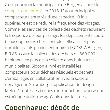
attribuant un
garder une 
C’est pourquoi la municipalité de Bergen a choisi le
numéro
des préfére
généré
compacteur enterré
en 2018. L’atout principal de
de l'utilisat
aléatoirement
pour les vi
comme
compacteurs enterrés d’une capacité 10 fois
Youtube
identifiant
intégrées d
supérieure est de réduire la fréquence des vidages.
client. Il est
les sites; il 
inclus dans
également
Comme les services de collecte des déchets réduisent
chaque
déterminer s
demande de
visiteur du s
la fréquence de leur passage, les déplacements coûte
page d'un site
utilise la
et utilisé pour
beaucoup moins cher, sont plus efficaces et plus
nouvelle ou
calculer les
l'ancienne
données de
durables car ils produisent moins de CO2. À Bergen,
version de
visiteur, de
l'interface
BIR AS assure la collecte des déchets de 360 000
session et de
Youtube.
campagne
habitants, en plus de la collecte dans huit autres
pour les
YSC
Session
Ce cookie e
Google LLC
rapports
municipalités. Sidcon a livré et installé les
défini par
.youtube.com
d'analyse du
YouTube po
site.
compacteurs pour déchets résiduels et déchets
suivre les v
des vidéos
d’emballages en collaboration avec la société
_gid
1 jour
Ce cookie est
Google LLC
intégrées.
défini par
.sidcon.nl
norvégienne Stromberg. L’application du design
Google
bcookie
1 an
Dit is een
Microsoft
Analytics. Il
Microsoft 
Metro à toutes les bornes d’introduction favorise une
Corporation
stocke et met
1st party co
.linkedin.com
à jour une
esthétique uniforme agréable dans les rues.
voor het de
valeur unique
van de inh
pour chaque
van de webs
Copenhague: dépôt de
page visitée
via social m
et est utilisé