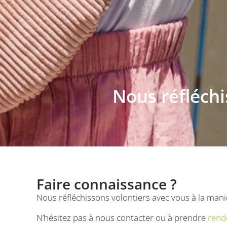
CookieScriptConse
Nous réfléch
Nom
Nom
Nom
_hjSessionUser_355
Nom
_hjSession_3550799
_ga_VKJQJH3ZVM
wp-
wpml_current_lang
lidc
_gat_UA-
52406578-1
_gcl_au
Faire connaissance ?
_ga
Nous réfléchissons volontiers avec vous à la ma
IDE
N’hésitez pas à nous contacter ou à prendre
rend