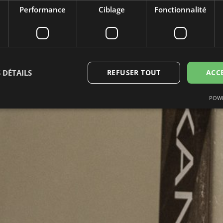
Performance
Ciblage
Fonctionnalité
 DÉTAILS
REFUSER TOUT
ACC
POWE
ictement nécessaires
Performance
Ciblage
Fonctionnalité
Non classi
nt nécessaires habilitent des fonctionnalités de base du site Web telles que la connexio
s. Le site Web ne peut pas être utilisé correctement sans les cookies strictement néces
Fournisseur /
Expiration
Description
Domaine
6 mois
Wordt gebruikt om toestemming van gasten
LinkedIn
het gebruik van cookies voor niet-essentië
Corporation
.linkedin.com
METADATA
6 mois
Deze cookie wordt gebruikt om de toeste
YouTube
gebruiker en privacykeuzes voor hun intera
.youtube.com