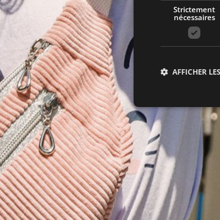
Strictement
nécessaires
AFFICHER LES
Str
Les cookies stricteme
la gestion des compte
Nom
li_gc
VISITOR_PRIVACY_