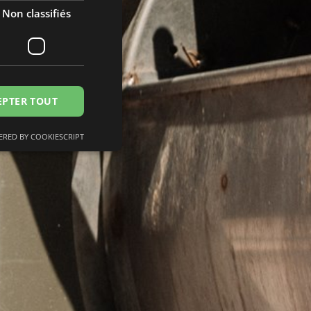
Non classifiés
GERMAN
EPTER TOUT
RED BY COOKIESCRIPT
fiés
n des utilisateurs et
saires.
 op te slaan voor
le doeleinden
mming van de
ctie met de site op