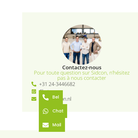
test_cookie
_gid
VISITOR_INFO1_LIV
YSC
bcookie
Contactez-nous
Pour toute question sur Sidcon, n’hésitez
pas à nous contacter
+31 24-3446682
Chat
Bel
info@sidcon.nl
Chat
Mail