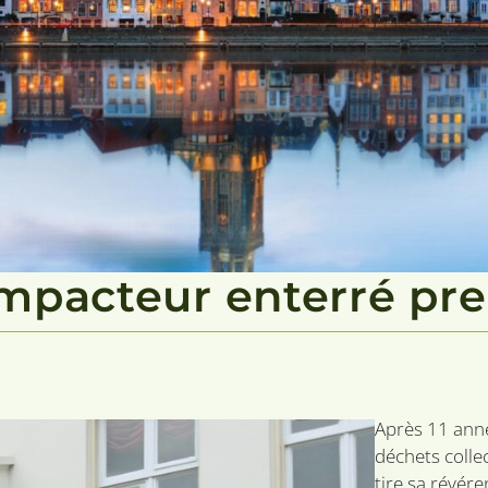
pacteur enterré pren
Après 11 anné
déchets colle
tire sa révér