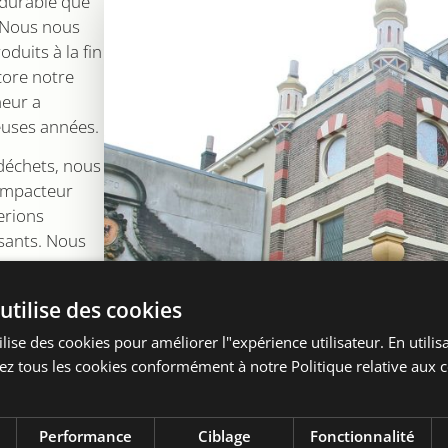
 durable que
… Nous nous
duits à la fin
core notre
neur a
euses années.
 déchets, nous
ompacteur
erions
osants. Nous
montons et
ont encore en
utilise des cookies
nouveaux
ntenance. Nous
lise des cookies pour améliorer l"expérience utilisateur. En utilisa
 et limitons
z tous les cookies conformément à notre Politique relative aux c
teneur mis à
es plus
Performance
Ciblage
Fonctionnalité
mplissage et