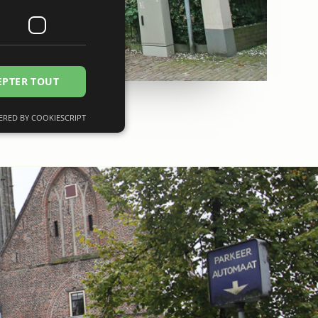
EPTER TOUT
RED BY COOKIESCRIPT
fiés
n des utilisateurs et
saires.
 op te slaan voor
le doeleinden
mming van de
ctie met de site op
 toestemming van de
privacybeleid en