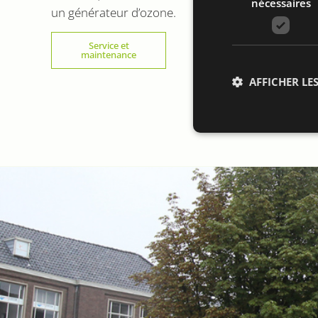
nécessaires
un générateur d’ozone.
Service et
maintenance
AFFICHER LES
Str
Les cookies stricteme
la gestion des compte
Nom
li_gc
VISITOR_PRIVACY_