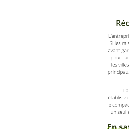
VISITOR_INFO1_LIV
Réd
YSC
L’entrepr
bcookie
Si les ra
avant-gard
pour cau
les vill
principau
La
établisse
le compac
un seul 
En sa
Contactez