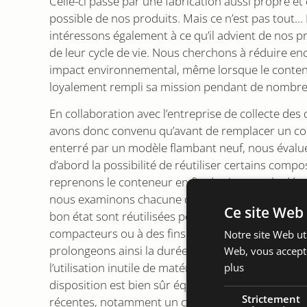
Celle-ci passe par une fabrication aussi propre et
possible de nos produits. Mais ce n’est pas tout
intéressons également à ce qu’il advient de nos pro
de leur cycle de vie. Nous cherchons à réduire en
impact environnemental, même lorsque le conte
loyalement rempli sa mission pendant de nombr
En collaboration avec l’entreprise de collecte des
avons donc convenu qu’avant de remplacer un c
enterré par un modèle flambant neuf, nous évalu
d’abord la possibilité de réutiliser certains comp
reprenons le conteneur en fin de vie, nous le dé
nous examinons chacune des pièces. Celles qui s
Ce site Web 
bon état sont réutilisées pour la fabrication de 
compacteurs ou à des fins d’entretien et de mai
Notre site Web uti
prolongeons ainsi la durée de vie des composants
Web, vous accepte
l’utilisation inutile de matériaux. Le nouveau con
plus
disposition est bien sûr équipé des technologies l
Strictement
récentes, notamment un capteur de niveau de re