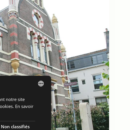
nt notre site
DUTCH
ookies.
En savoir
ENGLISH
FRENCH
Non classifiés
GERMAN