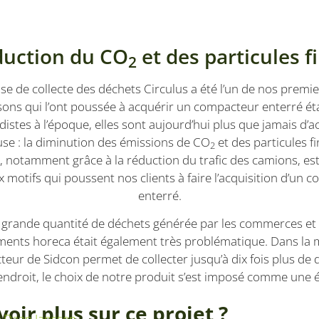
unique pour chaque page visitée et est utilisé pour compt
.sidcon.nl
pages vues.
E
6 mois
Ce cookie est défini par Youtube pour garder une 
Google LLC
préférences de l'utilisateur pour les vidéos Youtu
.youtube.com
les sites; il peut également déterminer si le visiteur
uction du CO
et des particules f
nouvelle ou l'ancienne version de l'interface Yout
2
Session
Ce cookie est défini par YouTube pour suivre les 
Google LLC
intégrées.
.youtube.com
ise de collecte des déchets Circulus a été l’un de nos premier
1 an
Dit is een Microsoft MSN 1st party cookie voor he
Microsoft
isons qui l’ont poussée à acquérir un compacteur enterré ét
inhoud van de website via social media.
Corporation
istes à l’époque, elles sont aujourd’hui plus que jamais d’ac
.linkedin.com
se : la diminution des émissions de CO
et des particules f
2
es, notamment grâce à la réduction du trafic des camions, est
x motifs qui poussent nos clients à faire l’acquisition d’un 
enterré.
 grande quantité de déchets générée par les commerces et 
ments horeca était également très problématique. Dans la
teur de Sidcon permet de collecter jusqu’à dix fois plus de 
endroit, le choix de notre produit s’est imposé comme une 
voir plus sur ce projet ?
 Daan Janssen