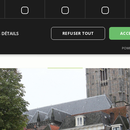
 DÉTAILS
REFUSER TOUT
ACC
POWE
ictement nécessaires
Performance
Ciblage
Fonctionnalité
Non classi
nt nécessaires habilitent des fonctionnalités de base du site Web telles que la connexio
s. Le site Web ne peut pas être utilisé correctement sans les cookies strictement néces
Fournisseur /
Expiration
Description
Domaine
6 mois
Wordt gebruikt om toestemming van gasten
LinkedIn
het gebruik van cookies voor niet-essentië
Corporation
.linkedin.com
METADATA
6 mois
Deze cookie wordt gebruikt om de toeste
YouTube
gebruiker en privacykeuzes voor hun intera
.youtube.com
te slaan. Het registreert gegevens over de
bezoeker met betrekking tot verschillende 