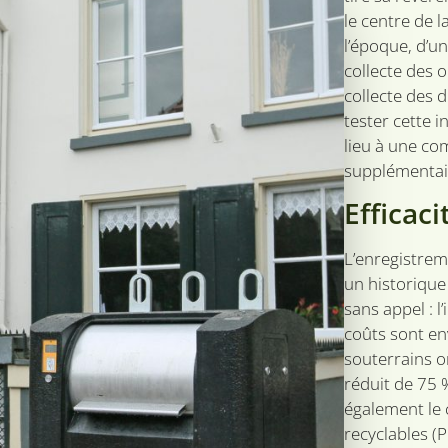
le centre de la
l’époque, d’u
collecte des 
collecte des d
tester cette 
lieu à une c
supplémentair
Efficaci
L’enregistrem
un historique
sans appel : l
coûts sont en
souterrains or
réduit de 75 %
également le 
recyclables (