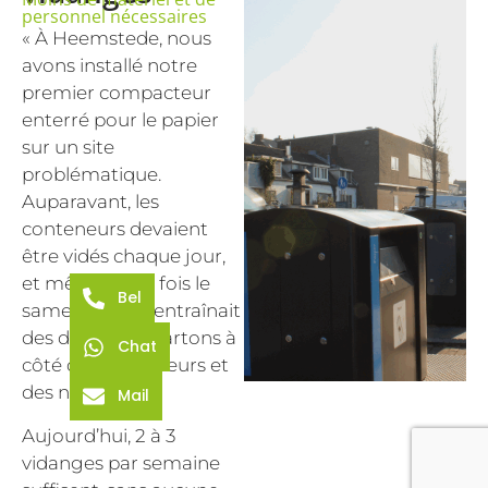
personnel nécessaires
« À Heemstede, nous
avons installé notre
premier compacteur
enterré pour le papier
sur un site
problématique.
Auparavant, les
conteneurs devaient
être vidés chaque jour,
et même deux fois le
Bel
samedi, ce qui entraînait
des dépôts de cartons à
Chat
côté des conteneurs et
des nuisances.
Mail
Aujourd’hui, 2 à 3
vidanges par semaine