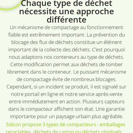
Chaque type de déchet
des vidéos
_gid
1 jour
Ce cookie est
Google LLC
nécessite une approche
intégrées.
défini par
.sidcon.nl
Google
différente
bcookie
1 an
Dit is een
Microsoft
Analytics. Il
Microsoft 
Corporation
stocke et met
1st party co
.linkedin.com
Un mécanisme de compactage au fonctionnement
à jour une
voor het de
valeur unique
van de inh
fiable est extrêmement important. La prévention du
pour chaque
van de webs
page visitée
blocage des flux de déchets constitue un élément
via social m
et est utilisé
pour compter
important de la collecte des déchets. C’est pourquoi
et suivre les
nous adaptons nos conteneurs au type de déchets.
pages vues.
Cette modification permet aux déchets de tomber
librement dans le conteneur. Le puissant mécanisme
de compactage évite de nombreux blocages.
Cependant, si un incident se produit, il est signalé sur
notre portail en ligne et notre service après-vente
entre immédiatement en action. Plusieurs capteurs
dans le compacteur affichent son état. Une garantie
importante pour un paysage urbain plus agréable.
Sidcon propose 3 types de compacteurs : emballages
recyclables, déchets de carton ou déchets résiduels