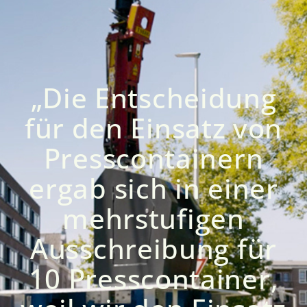
„Die Entscheidung
für den Einsatz von
Presscontainern
ergab sich in einer
mehrstufigen
Ausschreibung für
10 Presscontainer,