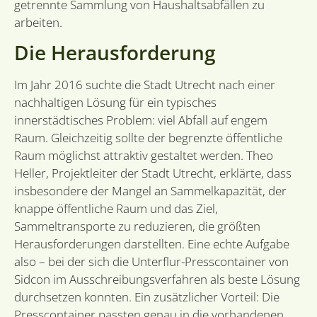
getrennte Sammlung von Haushaltsabfällen zu
Benutzeranmeldung und die Kontoverwaltung.
arbeiten.
Ohne die unbedingt erforderlichen Cookies kann
die Website nicht ordnungsgemäß verwendet
werden.
Die Herausforderung
Anbieter /
Name
Ablaufdatum
B
Domäne
Im Jahr 2016 suchte die Stadt Utrecht nach einer
li_gc
6 Monate
W
LinkedIn
nachhaltigen Lösung für ein typisches
o
Corporation
innerstädtisches Problem: viel Abfall auf engem
v
.linkedin.com
s
Raum. Gleichzeitig sollte der begrenzte öffentliche
g
co
Raum möglichst attraktiv gestaltet werden. Theo
es
d
Heller, Projektleiter der Stadt Utrecht, erklärte, dass
VISITOR_PRIVACY_METADATA
6 Monate
D
insbesondere der Mangel an Sammelkapazität, der
YouTube
w
.youtube.com
knappe öffentliche Raum und das Ziel,
o
t
Sammeltransporte zu reduzieren, die größten
d
p
Herausforderungen darstellten. Eine echte Aufgabe
v
in
also – bei der sich die Unterflur-Presscontainer von
si
Sidcon im Ausschreibungsverfahren als beste Lösung
He
g
durchsetzen konnten. Ein zusätzlicher Vorteil: Die
Google-
t
d
Datenschutzerklärung
Presscontainer passten genau in die vorhandenen
be