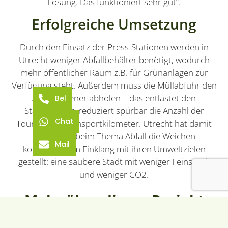
Lösung. Das funktioniert sehr gut“.
Erfolgreiche Umsetzung
Durch den Einsatz der Press-Stationen werden in
Utrecht weniger Abfallbehälter benötigt, wodurch
mehr öffentlicher Raum z.B. für Grünanlagen zur
Verfügung steht. Außerdem muss die Müllabfuhr den
Abfall seltener abholen – das entlastet den
Bel
Stadtverkehr, reduziert spürbar die Anzahl der
Chat
Touren und Transportkilometer. Utrecht hat damit
auch beim beim Thema Abfall die Weichen
Mail
konsequent im Einklang mit ihren Umweltzielen
gestellt: eine saubere Stadt mit weniger Feinstaub
und weniger CO2.
Mehr über dieses Projekt
erfahren?
Kontakt aufnehmen mit Daan Janssen