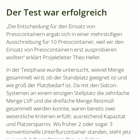
Monat
ist mit Google
LLC
mögliche
Universal Analytic
.sidcon.nl
dem Besu
Der Test war erfolgreich
verknüpft. Dies ist
Website 
eine wichtige
Aktualisierung des
test_cookie
15 Minuten
Deze coo
Google LLC
am häufigsten
geplaats
.doubleclick.net
„Die Entscheidung für den Einsatz von
verwendeten
DoubleCl
Analysedienstes v
Presscontainern ergab sich in einer mehrstufigen
(eigendo
Google. Dieses
Google) 
Ausschreibung für 10 Presscontainer, weil wir den
Cookie wird
bepalen 
verwendet, um
browser 
Einsatz von Presscontainern erst ausprobieren
eindeutige Benutz
websiteb
zu unterscheiden,
cookies 
wollten“ erklärt Projektleiter Theo Heller.
indem eine zufälli
generierte Numme
VISITOR_INFO1_LIVE
6 Monate
Dieses C
Google LLC
als Client-ID
von Yout
In der Testphase wurde untersucht, wieviel Menge
.youtube.com
zugewiesen wird. 
um die
ist in jeder
gesammelt wird, ob der Standplatz geeignet ist und
Benutzer
Seitenanforderun
für in We
wie groß der Platzbedarf ist. Da mit den Sidcon-
auf einer Site
eingebet
enthalten und wir
Videos z
Systemen an einem einzigen Stellplatz die zehnfache
zur Berechnung v
Es kann 
Besucher-, Sitzung
bestimme
Menge LVP und die dreifache Menge Restmüll
und
Website-
Kampagnendaten
gesammelt werden konnte, waren bereits zwei
neue ode
für die Site-
Version 
Analyseberichte
wesentliche Kriterien erfüllt: ausreichend Kapazität
Oberfläc
verwendet.
verwende
und Platzersparnis. Wo früher 2 oder sogar 3
_gid
1 Tag
Dieses Cookie wir
Google
YSC
Session
Dieses C
Google LLC
konventionelle Unterflurcontainer standen, steht jetz
von Google Analyt
LLC
von YouT
.youtube.com
gesetzt. Es speiche
.sidcon.nl
um Ansic