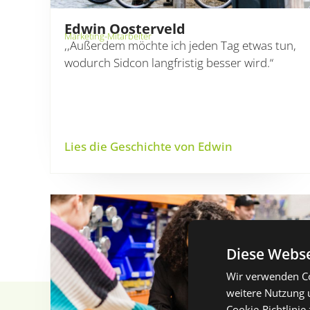
Edwin Oosterveld
Marketing-Mitarbeiter
,,Außerdem möchte ich jeden Tag etwas tun,
wodurch Sidcon langfristig besser wird.“
Lies die Geschichte von Edwin
Diese Webse
Wir verwenden Co
weitere Nutzung 
Cookie-Richtlinie 