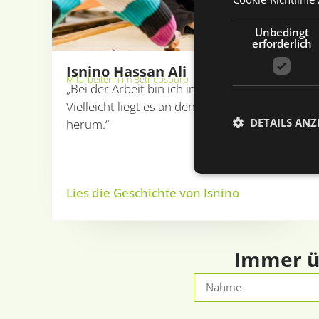
Unbedingt
erforderlich
Isnino Hassan Ali
Mitarbeiterin im Betriebsbüro
„Bei der Arbeit bin ich immer gut gelaunt.
Vielleicht liegt es an den Menschen um mich
DETAILS ANZ
herum.“
Lies die Geschichte von Isnino
Unbed
Unbedingt erforderl
Kontoverwaltung. Oh
Immer üb
Name
li_gc