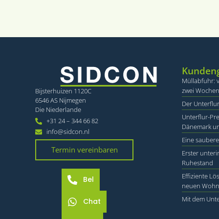
VISITOR_PRIVACY_
CookieScriptConse
Kundeng
Müllabfuhr: v
zwei Woche
Bijsterhuizen 1120C
6546 AS Nijmegen
Der Unterflur
Die Niederlande
Name
Name
Unterflur-Pre
Name
+31 24 – 344 66 82
Name
_hjSessionUser_355
Dänemark u
info@sidcon.nl
wp-
Eine saubere
_hjSession_3550799
wpml_current_lang
_ga_VKJQJH3ZVM
lidc
Termin vereinbaren
Erster unteri
_gat_UA-
Ruhestand
52406578-1
_gcl_au
Effiziente L
Bel
neuen Woh
Mit dem Unte
Chat
_ga
IDE