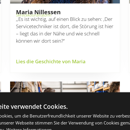
Maria Nillessen
Servicekoordinatorin
,,Es ist wichtig, auf einen Blick zu sehen: ‚Der
Servicetechniker ist dort, die Störung ist hier
– liegt das in der Nähe und wie schnell
können wir dort sein?“
Lies die Geschichte von Maria
ite verwendet Cookies.
okies, um die Benutzerfreundlichkeit unserer Website zu verbes
unserer Webseite stimmen Sie der Verwendung von Cookies gem
zu.
Weitere Informationen