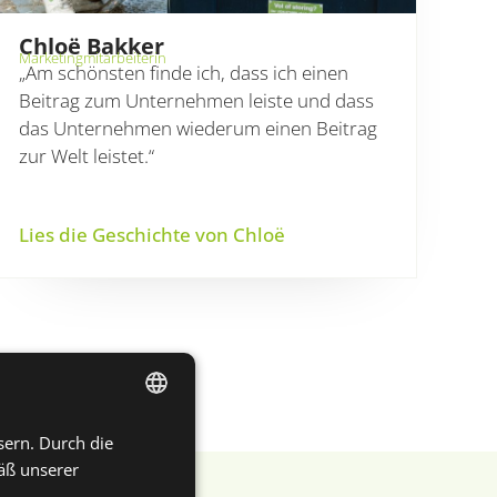
Chloë Bakker
Marketingmitarbeiterin
„Am schönsten finde ich, dass ich einen
Beitrag zum Unternehmen leiste und dass
das Unternehmen wiederum einen Beitrag
zur Welt leistet.“
Lies die Geschichte von Chloë
sern. Durch die
DUTCH
äß unserer
ENGLISH