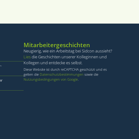
stemming van de
eractie met de site
ver de toestemming
schillende
n voorkeuren
ssies.
kie-Script.com-
zoekers te
e-Script.com is
Mitarbeitergeschichten
Neugierig, wie ein Arbeitstag bei Sidcon aussieht?
Lies
die Geschichten unserer Kolleginnen und
Kollegen und entdecke es selbst.
-
Diese Website ist durch reCAPTCHA geschützt und es
chreibung
gelten die
Datenschutzbestimmungen
sowie die
Nutzungsbedingungen von Google
.
hr
t deze cookie alleen
 u de taalcookie
sessiestatus te
zorgt voor de goede
eunen, wordt deze
niet zijn ingelogd.
m Typ Muster, bei
itätsnummer des
en voert informatie
 Es handelt sich um
uikt en over
uf Websites mit
eft gezien voordat
 begrenzt wird.
rknüpft. Dies ist
 enthält
eten
e Website nutzt,
det, um eindeutige
licherweise vor