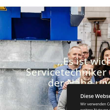
,,Es ist wi
Servicetechniker i
der Nähe und
Diese Webse
Wir verwenden Co
weitere Nutzung 