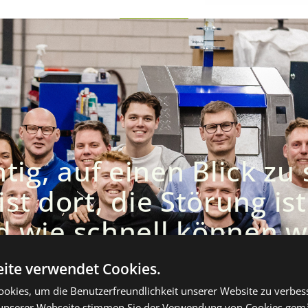
chtig, auf einen Blick zu
st dort, die Störung ist 
 wie schnell können wir
ite verwendet Cookies.
Alle Geschichten
lesen
okies, um die Benutzerfreundlichkeit unserer Website zu verbes
unserer Webseite stimmen Sie der Verwendung von Cookies gem