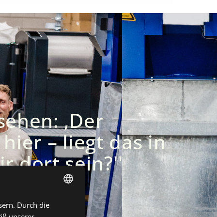
 sehen: ‚Der
hier – liegt das in
 dort sein?''
sern. Durch die
DUTCH
äß unserer