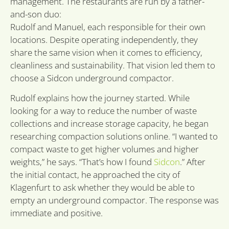
management. The restaurants are run by a father-
and-son duo:
li_gc
6 months
Word
LinkedIn
om t
Corporation
Rudolf and Manuel, each responsible for their own
van 
.linkedin.com
slaa
locations. Despite operating independently, they
gebr
cook
share the same vision when it comes to efficiency,
essen
cleanliness and sustainability. That vision led them to
doel
choose a Sidcon underground compactor.
VISITOR_PRIVACY_METADATA
6 months
Deze
YouTube
word
.youtube.com
om 
Rudolf explains how the journey started. While
toes
de g
looking for a way to reduce the number of waste
priv
voor
collections and increase storage capacity, he began
inte
researching compaction solutions online. “I wanted to
site 
Google
Het r
Privacy Policy
compact waste to get higher volumes and higher
gege
toes
weights,” he says. “That’s how I found
Sidcon
.” After
de b
betr
the initial contact, he approached the city of
vers
priv
Klagenfurt to ask whether they would be able to
inste
empty an underground compactor. The response was
hun 
wor
immediate and positive.
gere
toek
sessi