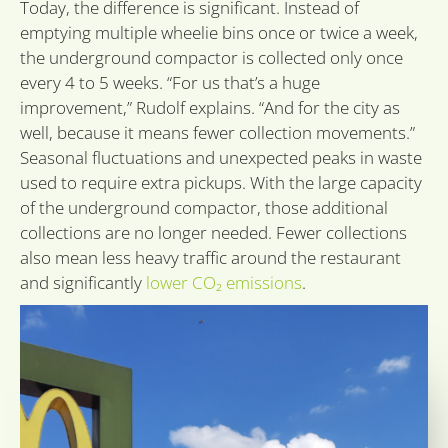
Today, the difference is significant. Instead of
CookieScriptConsent
1 month
Deze
CookieScript
emptying multiple wheelie bins once or twice a week,
word
sidcon.nl
the underground compactor is collected only once
door
Scri
every 4 to 5 weeks. “For us that’s a huge
om 
cook
improvement,” Rudolf explains. “And for the city as
van 
onth
well, because it means fewer collection movements.”
cook
van 
Seasonal fluctuations and unexpected peaks in waste
Scrip
used to require extra pickups. With the large capacity
nood
corr
of the underground compactor, those additional
collections are no longer needed. Fewer collections
also mean less heavy traffic around the restaurant
and significantly
lower CO₂ emissions
.
Provider
Provider
Provider /
Name
Name
Name
Expiration
Expiration
Description
Expiration
Description
Descr
/ Domain
/ Domain
Domain
Provider /
Name
Expiration
Description
_ga_VKJQJH3ZVM
wp-
_hjSessionUser_3550799
.sidcon.nl
.sidcon.nl
1 year 1
1 year
Deze cookie wordt
Session
Slaat
OnTheGoSystems
Domain
wpml_current_language
month
gebruikt door
huidi
Ltd.
Google Analytics
op. S
_hjSession_3550799
.sidcon.nl
30
sidcon.nl
lidc
1 day
Dit is een M
Microsoft
om de sessiestatus
word
minutes
MSN 1st par
Corporation
te behouden.
cooki
die zorgt v
.linkedin.com
inges
goede werk
ingel
_gat_UA-
.sidcon.nl
60
Dit is een
deze websit
gebru
52406578-1
seconds
patroontype-
u de
cookie ingesteld