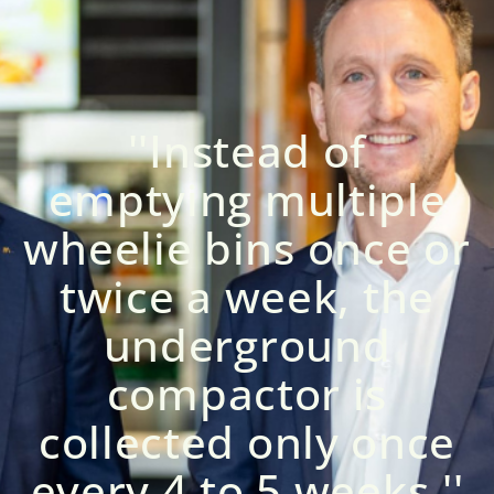
''Instead of
emptying multiple
wheelie bins once or
twice a week, the
underground
compactor is
collected only once
every 4 to 5 weeks.''