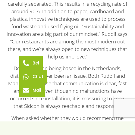
carefully separated. This results in a recycling rate of
around 90%. In addition to paper, cardboard and
plastics, innovative techniques are used to process
food waste and used frying oil. “Sustainability and
innovation are a big part of our mindset,” Rudolf says.
“Our restaurants are among the most modern out
there, and we’re always open to new techniques that
help us improve.”
Bel
Despite Sidcon being based in the Netherlands,
distance has never been an issue. Both Rudolf and
Chat
Manuel emphasise that communication is clear, fast
Mail
and reliable. Even though no malfunctions have
occurred since installation, it is reassuring to know
that Sidcon is always reachable and responsive.
When asked whether they would recommend the
solution, the answer was a unanimous yes. The
compactors provide exactly what they were looking