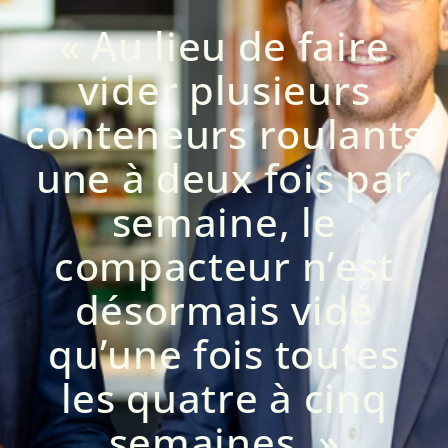
« Au lieu de faire
vider plusieurs
conteneurs roulants
une à deux fois par
semaine, le
compacteur n’est
désormais vidé
qu’une fois toutes
les quatre à cinq
semaines. »