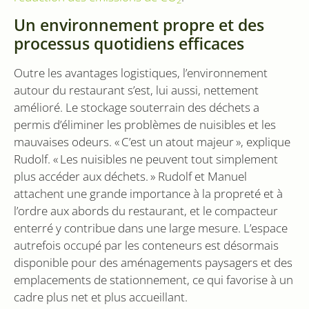
2
cookie est
ondersteunt
utilisé pour
Un environnement propre et des
distinguer les
VISITOR_INFO1_LIVE
6 mois
Ce cookie e
Google LLC
utilisateurs
défini par
processus quotidiens efficaces
.youtube.com
uniques en
Youtube po
attribuant un
garder une 
numéro
des préfére
Outre les avantages logistiques, l’environnement
généré
de l'utilisat
aléatoirement
pour les vi
autour du restaurant s’est, lui aussi, nettement
comme
Youtube
identifiant
amélioré. Le stockage souterrain des déchets a
intégrées d
client. Il est
les sites; il 
inclus dans
permis d’éliminer les problèmes de nuisibles et les
également
chaque
déterminer s
mauvaises odeurs. « C’est un atout majeur », explique
demande de
visiteur du s
page d'un site
utilise la
Rudolf. « Les nuisibles ne peuvent tout simplement
et utilisé pour
nouvelle ou
calculer les
l'ancienne
plus accéder aux déchets. » Rudolf et Manuel
données de
version de
visiteur, de
attachent une grande importance à la propreté et à
l'interface
session et de
Youtube.
campagne
l’ordre aux abords du restaurant, et le compacteur
pour les
YSC
Session
Ce cookie e
Google LLC
enterré y contribue dans une large mesure. L’espace
rapports
défini par
.youtube.com
d'analyse du
YouTube po
autrefois occupé par les conteneurs est désormais
site.
suivre les v
disponible pour des aménagements paysagers et des
des vidéos
_gid
1 jour
Ce cookie est
Google LLC
intégrées.
défini par
.sidcon.nl
emplacements de stationnement, ce qui favorise à un
Google
bcookie
1 an
Dit is een
Microsoft
cadre plus net et plus accueillant.
Analytics. Il
Microsoft 
Corporation
stocke et met
1st party co