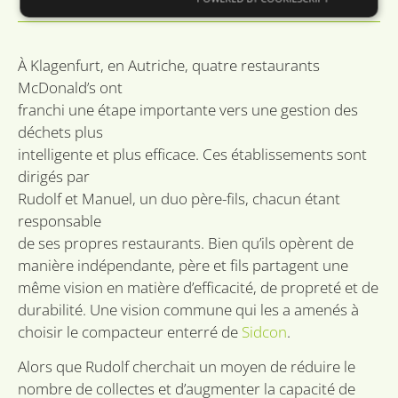
Strictement nécessaires
Performance
À Klagenfurt, en Autriche, quatre restaurants
Ciblage
Fonctionnalité
Non classifiés
McDonald’s ont
Les cookies strictement nécessaires habilitent des
franchi une étape importante vers une gestion des
fonctionnalités de base du site Web telles que la
connexion des utilisateurs et la gestion des
déchets plus
comptes. Le site Web ne peut pas être utilisé
intelligente et plus efficace. Ces établissements sont
correctement sans les cookies strictement
nécessaires.
dirigés par
Rudolf et Manuel, un duo père-fils, chacun étant
Fournisseur /
Nom
Expiration
Desc
Domaine
responsable
li_gc
6 mois
Word
LinkedIn
de ses propres restaurants. Bien qu’ils opèrent de
om t
Corporation
van 
manière indépendante, père et fils partagent une
.linkedin.com
slaa
même vision en matière d’efficacité, de propreté et de
gebr
cook
durabilité. Une vision commune qui les a amenés à
essen
doel
choisir le compacteur enterré de
Sidcon
.
VISITOR_PRIVACY_METADATA
6 mois
Deze
YouTube
word
.youtube.com
Alors que Rudolf cherchait un moyen de réduire le
om 
nombre de collectes et d’augmenter la capacité de
toes