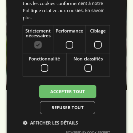
tous les cookies conformément à notre
GERMAN
Politique relative aux cookies.
En savoir
plus
Strictement
Performance
Ciblage
nécessaires
Fonctionnalité
Non classifiés
ACCEPTER TOUT
Moins de collectes,
plus d’espace pour
REFUSER TOUT
McDonald’s à
AFFICHER LES DÉTAILS
Klagenfurt
POWERED BY COOKIESCRIPT