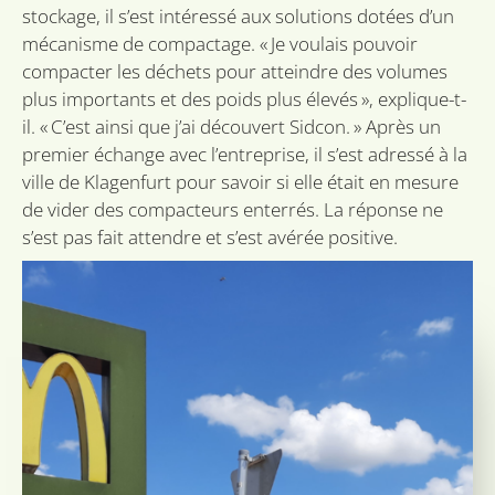
de g
stockage, il s’est intéressé aux solutions dotées d’un
priv
voor
mécanisme de compactage. « Je voulais pouvoir
inte
site 
compacter les déchets pour atteindre des volumes
Het r
Politique de confidentialité de
gege
plus importants et des poids plus élevés », explique-t-
Google
toes
il. « C’est ainsi que j’ai découvert Sidcon. » Après un
de b
betr
premier échange avec l’entreprise, il s’est adressé à la
vers
priv
ville de Klagenfurt pour savoir si elle était en mesure
inste
hun 
de vider des compacteurs enterrés. La réponse ne
wor
s’est pas fait attendre et s’est avérée positive.
gere
toek
sessi
CookieScriptConsent
1 mois
Deze
CookieScript
word
sidcon.nl
door
Scri
om 
cook
van 
onth
cook
van 
Scrip
nood
corr