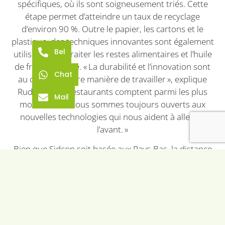
spécifiques, où ils sont soigneusement triés. Cette
étape permet d’atteindre un taux de recyclage
d’environ 90 %. Outre le papier, les cartons et le
plastique, des techniques innovantes sont également
Bel
utilisées pour traiter les restes alimentaires et l’huile
de friture usagée. « La durabilité et l’innovation sont
Chat
au cœur de notre manière de travailler », explique
Rudolf. « Nos restaurants comptent parmi les plus
Mail
modernes et nous sommes toujours ouverts aux
nouvelles technologies qui nous aident à aller de
l’avant. »
Bien que Sidcon soit basée aux Pays-Bas, la distance
n’a jamais posé problème. Rudolf et Manuel pointent
tous deux une communication claire, rapide et fiable.
Même si aucune panne n’est survenue depuis
l’installation, il est rassurant pour eux de savoir que
les équipes de Sidcon sont toujours joignables et
réactives.