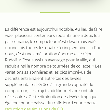
compte ou du
de
site Web
eindgebrui
auquel il se
heeft gezie
rapporte. Il
voordat hij
s'agit d'une
genoemde
variante du
website bez
cookie _gat
qui est utilisé
IDE
1 an
Ce cookie e
Google LLC
La différence est aujourd’hui notable. Au lieu de faire
pour limiter
défini par
.doubleclick.net
la quantité de
Doubleclick 
vider plusieurs conteneurs roulants une à deux fois
données
fournit des
enregistrées
information
par semaine, le compacteur n’est désormais vidé
par Google
la manière 
sur les sites
qu’une fois toutes les quatre à cinq semaines.. « Pour
l'utilisateur 
Web à fort
utilise le sit
trafic.
nous, c’est une amélioration énorme », se réjouit
Web et sur 
publicité q
Rudolf. « C’est aussi un avantage pour la ville, qui
_ga
1 an 1
Ce nom de
Google LLC
l'utilisateur 
mois
cookie est
.sidcon.nl
a pu voir a
réduit ainsi le nombre de tournées de collecte. » Les
associé à
de visiter le
Google
site Web.
variations saisonnières et les pics imprévus de
Universal
Analytics - qui
déchets entraînaient autrefois des levées
test_cookie
15
Deze cookie
Google LLC
est une mise
minutes
wordt gepla
.doubleclick.net
supplémentaires. Grâce à la grande capacité du
à jour
door
importante
DoubleClick
compacteur, ces trajets additionnels ne sont plus
du service
(eigendom 
d'analyse le
Google) om 
nécessaires. Cette diminution des levées implique
plus
bepalen of 
couramment
également une baisse du trafic lourd et une nette
browser va
utilisé de
websitebez
Google. Ce
réduction des émissions de CO
.
cookies