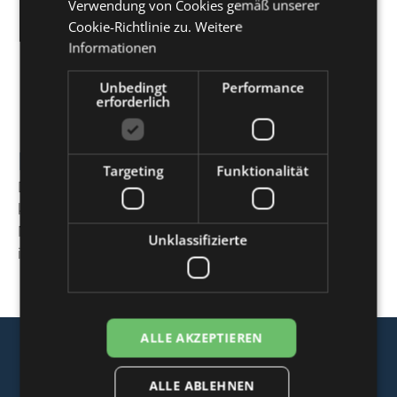
Verwendung von Cookies gemäß unserer
Cookie-Richtlinie zu.
Weitere
Informationen
Unbedingt
Performance
erforderlich
Presstation Bin
Targeting
Funktionalität
Die Presstation Bin ist ein unterirdischer Verdichter
kombiniert mit einem Kipper, für die Entleerung von
Minicontainern. Er ist speziell für den für den Betrieb
Unklassifizierte
in Zentren oder Pflegeheimen.
ALLE AKZEPTIEREN
ALLE ABLEHNEN