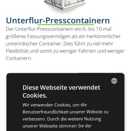
Unterflur-Presscontainern
Der Unterflur-Presscontainern ein 6- bis 10-mal
größeres Fassungsvermögen als ein herkömmlicher
unterirdischer Container. Dies führt zu viel mehr
Flexibilität und somit zu weniger Fahrten und weniger
Containern.
Diese Webseite verwendet
Cookies.
DUTCH
Wir verwenden Cookies, um die
ENGLISH
Benutzerfreundlichkeit unserer Website zu
FRENCH
verbessern. Durch die weitere Nutzung
unserer Webseite stimmen Sie der
GERMAN