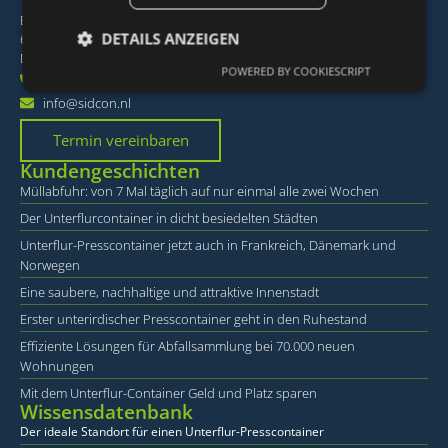
Bijsterhuizen 1120C
DETAILS ANZEIGEN
6546 AS Nijmegen
Die Niederlande
POWERED BY COOKIESCRIPT
+31 24 – 344 66 82
info@sidcon.nl
Unbedingt erforderlich
Performance
Termin vereinbaren
Targeting
Funktionalität
Unklassifizierte
Kundengeschichten
Unbedingt erforderliche Cookies ermöglichen
Müllabfuhr: von 7 Mal täglich auf nur einmal alle zwei Wochen
wesentliche Kernfunktionen der Website wie die
Benutzeranmeldung und die Kontoverwaltung.
Der Unterflurcontainer in dicht besiedelten Städten
Ohne die unbedingt erforderlichen Cookies kann
Unterflur-Presscontainer jetzt auch in Frankreich, Dänemark und
die Website nicht ordnungsgemäß verwendet
werden.
Norwegen
Eine saubere, nachhaltige und attraktive Innenstadt
Anbieter /
Name
Ablaufdatum
B
Domäne
Erster unterirdischer Presscontainer geht in den Ruhestand
li_gc
6 Monate
W
LinkedIn
Effiziente Lösungen für Abfallsammlung bei 70.000 neuen
o
Corporation
Wohnungen
v
.linkedin.com
s
Mit dem Unterflur-Container Geld und Platz sparen
g
Wissensdatenbank
co
es
Der ideale Standort für einen Unterflur-Presscontainer
d