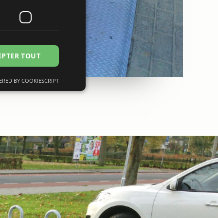
EPTER TOUT
RED BY COOKIESCRIPT
fiés
n des utilisateurs et
saires.
 op te slaan voor
le doeleinden
mming van de
ctie met de site op
 toestemming van de
privacybeleid en