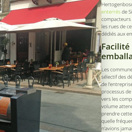
Hertogenbosc
enterrés
de Si
compacteurs e
les rues de c
dédiés aux em
Facilit
emballa
Les communes 
sélectif des 
de l’entrepris
processus de 
vers les comp
volume atten
prendre cette
quelle fréque
n’avions jama