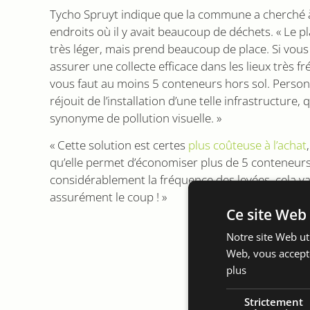
Tycho Spruyt indique que la commune a cherché à 
endroits où il y avait beaucoup de déchets. « Le pl
très léger, mais prend beaucoup de place. Si vous
assurer une collecte efficace dans les lieux très fr
vous faut au moins 5 conteneurs hors sol. Perso
réjouit de l’installation d’une telle infrastructure, 
synonyme de pollution visuelle. »
« Cette solution est certes
plus coûteuse à l’achat
qu’elle permet d’économiser plus de 5 conteneurs
considérablement la fréquence des levées, cela v
assurément le coup ! »
Ce site Web 
Notre site Web uti
Web, vous accepte
plus
Strictement