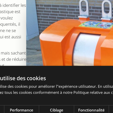
identifier les
astique est
 voulez
équentés, il
nne ne se
qui est aussi
, mais sachant
 et de réduire
aut
utilise des cookies
lise des cookies pour améliorer l"expérience utilisateur. En utilisa
z tous les cookies conformément à notre Politique relative aux c
Performance
Ciblage
Fonctionnalité