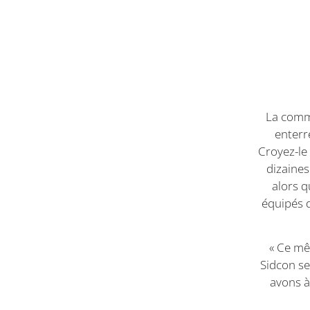
VISITOR_INFO1_LIV
YSC
bcookie
La comm
enterr
Croyez-le
dizaines
alors q
équipés 
« Ce mê
Sidcon se
avons à