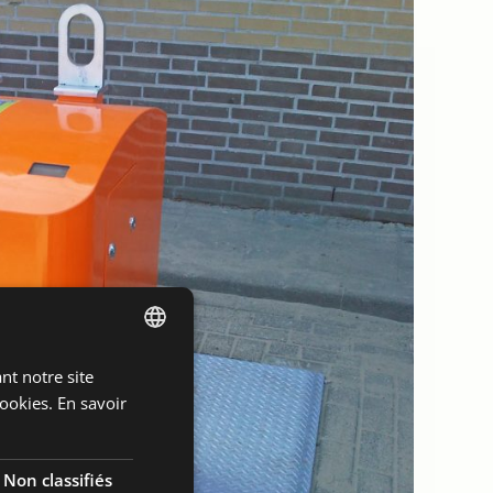
nt notre site
DUTCH
ookies.
En savoir
ENGLISH
FRENCH
Non classifiés
GERMAN