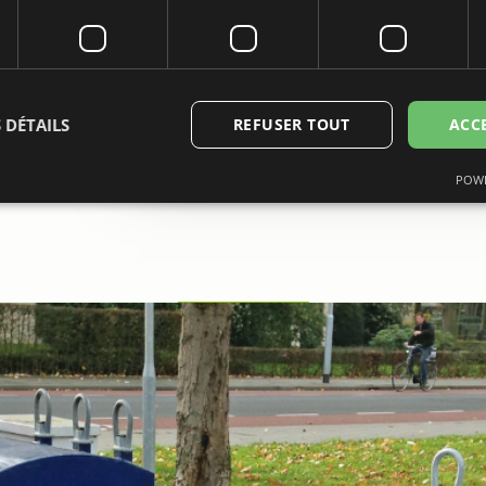
 DÉTAILS
REFUSER TOUT
ACC
POWE
ictement nécessaires
Performance
Ciblage
Fonctionnalité
Non classi
nt nécessaires habilitent des fonctionnalités de base du site Web telles que la connexio
s. Le site Web ne peut pas être utilisé correctement sans les cookies strictement néces
Fournisseur /
Expiration
Description
Domaine
6 mois
Wordt gebruikt om toestemming van gasten
LinkedIn
het gebruik van cookies voor niet-essentië
Corporation
.linkedin.com
METADATA
6 mois
Deze cookie wordt gebruikt om de toeste
YouTube
gebruiker en privacykeuzes voor hun intera
.youtube.com
te slaan. Het registreert gegevens over de
bezoeker met betrekking tot verschillende 