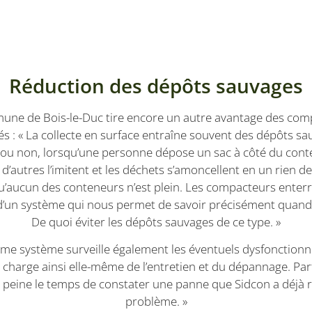
unique pour chaque page visitée et est utilisé pour compt
.sidcon.nl
pages vues.
E
6 mois
Ce cookie est défini par Youtube pour garder une 
Google LLC
préférences de l'utilisateur pour les vidéos Youtu
.youtube.com
les sites; il peut également déterminer si le visiteur
nouvelle ou l'ancienne version de l'interface Yout
Session
Ce cookie est défini par YouTube pour suivre les 
Google LLC
Réduction des dépôts sauvages
intégrées.
.youtube.com
1 an
Dit is een Microsoft MSN 1st party cookie voor he
Microsoft
inhoud van de website via social media.
Corporation
une de Bois-le-Duc tire encore un autre avantage des com
.linkedin.com
és : « La collecte en surface entraîne souvent des dépôts sa
 ou non, lorsqu’une personne dépose un sac à côté du cont
 d’autres l’imitent et les déchets s’amoncellent en un rien 
u’aucun des conteneurs n’est plein. Les compacteurs enter
d’un système qui nous permet de savoir précisément quand l
De quoi éviter les dépôts sauvages de ce type. »
me système surveille également les éventuels dysfonction
 charge ainsi elle-même de l’entretien et du dépannage. Par
 peine le temps de constater une panne que Sidcon a déjà r
problème. »