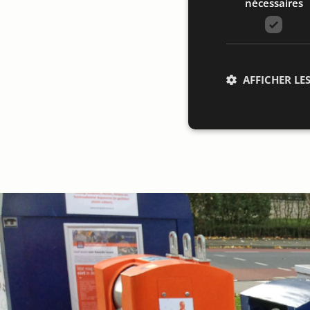
nécessaires
AFFICHER LES
Str
Les cookies stricteme
la gestion des compte
Nom
li_gc
VISITOR_PRIVACY_