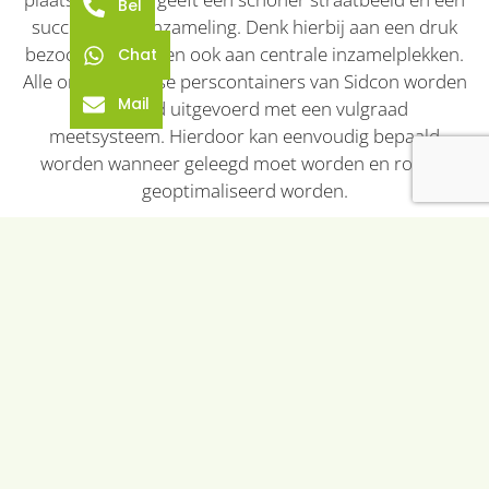
Bel
succesvollere inzameling. Denk hierbij aan een druk
bezochte locatie en ook aan centrale inzamelplekken.
Chat
Alle ondergrondse perscontainers van Sidcon worden
Mail
standaard uitgevoerd met een vulgraad
meetsysteem. Hierdoor kan eenvoudig bepaald
worden wanneer geleegd moet worden en routes
geoptimaliseerd worden.
Meer weten?
024-3446682
info@sidcon.nl