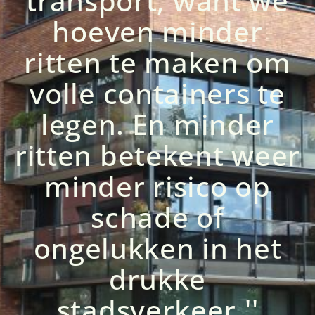
transport, want we
hoeven minder
ritten te maken om
volle containers te
legen. En minder
ritten betekent weer
minder risico op
schade of
ongelukken in het
drukke
stadsverkeer.''