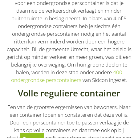
voor een ondergrondse perscontainer is dat je
daarmee de verkeersdruk verlaagt en minder
buitenruimte in beslag neemt. In plaats van 4 of 5
ondergrondse containers heb je slechts één
ondergrondse perscontainer nodig en het aantal
ritten kan verminderd worden door een hogere
capaciteit. Bij de gemeente Utrecht, waar het beleid is
gericht op minder verkeer en meer groen, was dit een
belangrijke overweging. Om hun groene doelen te
halen, worden in deze stad onder andere
400
ondergrondse perscontainers
van Sidcon ingezet.
Volle reguliere container
Een van de grootste ergernissen van bewoners. Naar
een container lopen en constateren dat deze vol is.
Door een perscontainer toe te passen verlaag je de
kans op volle containers en daarmee ook op bij
plaatsingen. Dit geeft een schoner straatbeeld en een