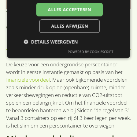
ALLES ACCEPTEREN
Wanneer kiezen voor
een ondergrondse
ALLES AFWIJZEN
perscontainer?
DETAILS WEERGEVEN
POWERED BY COOKIESCRIPT
De keuze voor een ondergrondse perscontainer
Strikt noodzakelijk
Prestatie
Targeting
wordt in eerste instantie gemaakt op basis van het
Functioneel
Niet-geclassificeerd
financiële voordeel
. Maar ook bijkomende voordelen
Strikt noodzakelijke cookies maken de
zoals minder druk op de (openbare) ruimte, minder
kernfunctionaliteiten van de website mogelijk, zoals
verkeersbewegingen en reductie van CO2-uitstoot
gebruikersaanmelding en accountbeheer. De
website kan niet goed worden gebruikt zonder de
spelen een belangrijk rol. Om het financiële voordeel
strikt noodzakelijke cookies.
te beoordelen hanteren we bij Sidcon “de regel van 3”.
Provider
/
Vanaf 3 containers op een rij óf 3 keer legen per week,
Naam
Vervaldatum
O
Domein
is het slim om een perscontainer te overwegen.
li_gc
6 maanden
Wo
LinkedIn
o
Corporation