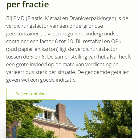
per fractie
unieke gebruikers
cookies 
te onderscheiden
door een
VISITOR_INFO1_LIVE
6 maanden
Deze coo
Google LLC
willekeurig
Bij PMD (Plastic, Metaal en Drankverpakkingen) is de
door Yo
.youtube.com
gegenereerd
ingestel
nummer toe te
verdichtingsfactor van een ondergrondse
gebruike
wijzen als klant-ID.
bij te h
Het is opgenomen
perscontainer t.o.v. een reguliere ondergrondse
YouTube-v
in elk
sites zijn
container een factor 6 tot 10. Bij restafval en OPK
paginaverzoek op
het kan 
een site en wordt
(oud papier en karton) ligt de verdichtingsfactor
of de we
gebruikt om
de nieuw
bezoekers-, sessie-
tussen de 5 en 6. De samenstelling van het afval heeft
versie va
en
YouTube-
campagnegegeven
een grote invloed op de mate van verdichting en
gebruikt.
te berekenen voor
de
varieert dus sterk per situatie. De genoemde getallen
YSC
Sessie
Deze coo
Google LLC
analyserapporten
door Yo
geven wel een goede indicatie.
.youtube.com
van de site.
ingestel
weergav
_gid
1 dag
Deze cookie wordt
Google
ingeslote
geplaatst door
LLC
De perscontainer
te houde
Google Analytics.
.sidcon.nl
Het slaat een
bcookie
1 jaar
Dit is ee
Microsoft
unieke waarde op
MSN 1st 
Corporation
voor elke bezocht
voor het
.linkedin.com
pagina en werkt
inhoud v
deze bij en wordt
website v
gebruikt om
media.
paginaweergaven
te tellen en bij te
houden.