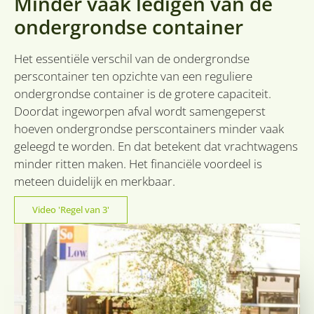
Minder vaak ledigen van de
va
.linkedin.com
sl
ondergrondse container
ge
co
es
d
Het essentiële verschil van de ondergrondse
VISITOR_PRIVACY_METADATA
6 maanden
De
YouTube
perscontainer ten opzichte van een reguliere
wo
.youtube.com
o
ondergrondse container is de grotere capaciteit.
t
Doordat ingeworpen afval wordt samengeperst
de
pr
hoeven ondergrondse perscontainers minder vaak
v
in
geleegd te worden. En dat betekent dat vrachtwagens
si
He
minder ritten maken. Het financiële voordeel is
Google
ge
Privacy Policy
t
meteen duidelijk en merkbaar.
d
be
ve
Video 'Regel van 3'
pr
in
h
w
ge
t
se
CookieScriptConsent
1 maand
De
CookieScript
wo
sidcon.nl