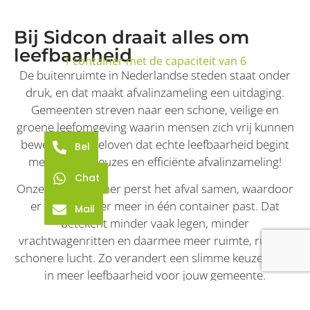
Bij Sidcon draait alles om
leefbaarheid
1 container met de capaciteit van 6
De buitenruimte in Nederlandse steden staat onder
druk, en dat maakt afvalinzameling een uitdaging.
Gemeenten streven naar een schone, veilige en
groene leefomgeving waarin mensen zich vrij kunnen
bewegen. Wij geloven dat echte leefbaarheid begint
Bel
met slimme keuzes en efficiënte afvalinzameling!
Chat
Onze perscontainer perst het afval samen, waardoor
er 6 tot 10 keer meer in één container past. Dat
Mail
betekent minder vaak legen, minder
vrachtwagenritten en daarmee meer ruimte, rust en
schonere lucht. Zo verandert een slimme keuze direct
in meer leefbaarheid voor jouw gemeente.