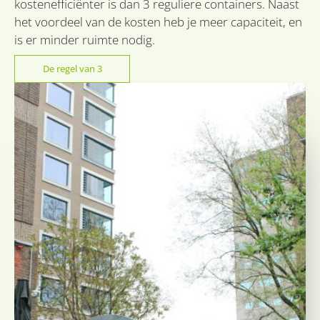
t
kostenefficiënter is dan 3 reguliere containers. Naast
d
het voordeel van de kosten heb je meer capaciteit, en
be
ve
is er minder ruimte nodig.
pr
in
h
De regel van 3
w
ge
t
se
CookieScriptConsent
1 maand
De
CookieScript
wo
sidcon.nl
do
Sc
o
c
va
o
c
va
Sc
no
co
Provider
Provider
/
Naam
Naam
Vervaldatum
Vervaldatum
Omschrijvi
Om
Provider
/
Domein
Domein