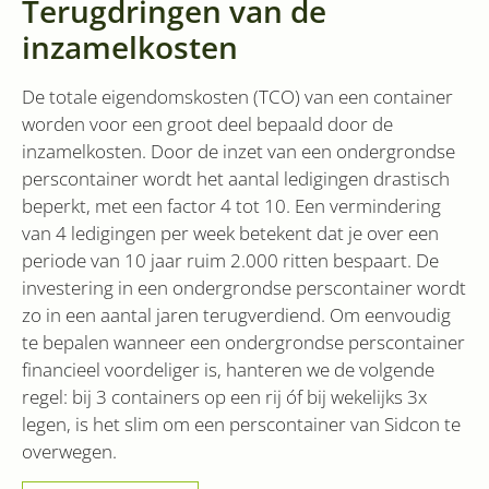
Terugdringen van de
beperken.
en over 
advertent
_ga
1 jaar 1
Deze cookienaam
inzamelkosten
Google
eindgebr
maand
is gekoppeld aan
LLC
gezien vo
Google Universal
.sidcon.nl
genoemd
Analytics - wat een
bezocht.
De totale eigendomskosten (TCO) van een container
belangrijke update
is van de meer
worden voor een groot deel bepaald door de
test_cookie
15 minuten
Deze coo
Google LLC
algemeen
geplaats
.doubleclick.net
gebruikte
inzamelkosten. Door de inzet van een ondergrondse
DoubleCl
analyseservice van
(eigendo
Google. Deze
perscontainer wordt het aantal ledigingen drastisch
Google) 
cookie wordt
of de br
beperkt, met een factor 4 tot 10. Een vermindering
gebruikt om
websiteb
unieke gebruikers
cookies 
van 4 ledigingen per week betekent dat je over een
te onderscheiden
door een
periode van 10 jaar ruim 2.000 ritten bespaart. De
VISITOR_INFO1_LIVE
6 maanden
Deze coo
Google LLC
willekeurig
door Yo
.youtube.com
gegenereerd
investering in een ondergrondse perscontainer wordt
ingestel
nummer toe te
gebruike
wijzen als klant-ID.
zo in een aantal jaren terugverdiend. Om eenvoudig
bij te h
Het is opgenomen
YouTube-v
te bepalen wanneer een ondergrondse perscontainer
in elk
sites zijn
paginaverzoek op
financieel voordeliger is, hanteren we de volgende
het kan 
een site en wordt
of de we
gebruikt om
regel: bij 3 containers op een rij óf bij wekelijks 3x
de nieuw
bezoekers-, sessie-
versie va
en
legen, is het slim om een perscontainer van Sidcon te
YouTube-
campagnegegeven
gebruikt.
te berekenen voor
overwegen.
de
YSC
Sessie
Deze coo
Google LLC
analyserapporten