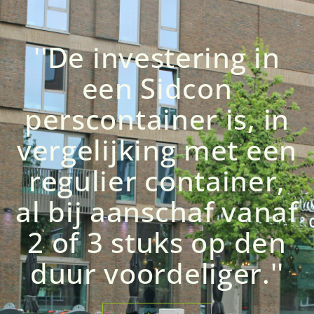
''De investering in
een Sidcon
perscontainer is, in
vergelijking met een
regulier container,
al bij aanschaf vanaf
2 of 3 stuks op den
duur voordeliger.''