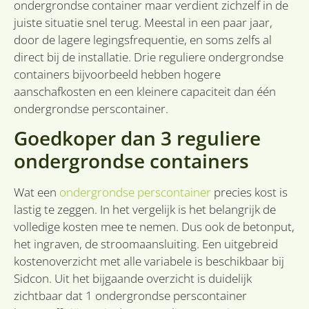
ondergrondse container maar verdient zichzelf in de
Strikt noodzakelijke cookies maken de
juiste situatie snel terug. Meestal in een paar jaar,
kernfunctionaliteiten van de website mogelijk, zoals
door de lagere legingsfrequentie, en soms zelfs al
gebruikersaanmelding en accountbeheer. De
website kan niet goed worden gebruikt zonder de
direct bij de installatie. Drie reguliere ondergrondse
strikt noodzakelijke cookies.
containers bijvoorbeeld hebben hogere
Provider
/
aanschafkosten en een kleinere capaciteit dan één
Naam
Vervaldatum
O
Domein
ondergrondse perscontainer.
li_gc
6 maanden
Wo
LinkedIn
o
Corporation
Goedkoper dan 3 reguliere
va
.linkedin.com
sl
ondergrondse containers
ge
co
es
d
Wat een
ondergrondse perscontainer
precies kost is
VISITOR_PRIVACY_METADATA
6 maanden
De
YouTube
lastig te zeggen. In het vergelijk is het belangrijk de
wo
.youtube.com
o
volledige kosten mee te nemen. Dus ook de betonput,
t
het ingraven, de stroomaansluiting. Een uitgebreid
de
pr
kostenoverzicht met alle variabele is beschikbaar bij
v
in
Sidcon. Uit het bijgaande overzicht is duidelijk
si
He
zichtbaar dat 1 ondergrondse perscontainer
Google
ge
Privacy Policy