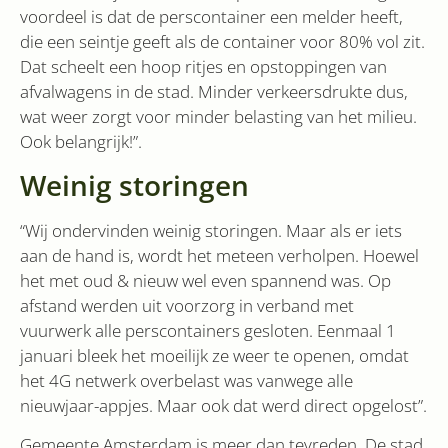
belangrijke updat
test_cookie
15 minuten
Deze coo
Google LLC
voordeel is dat de perscontainer een melder heeft,
is van de meer
geplaats
.doubleclick.net
algemeen
die een seintje geeft als de container voor 80% vol zit.
DoubleCl
gebruikte
(eigendo
analyseservice van
Dat scheelt een hoop ritjes en opstoppingen van
Google) 
Google. Deze
of de br
afvalwagens in de stad. Minder verkeersdrukte dus,
cookie wordt
websiteb
gebruikt om
cookies 
wat weer zorgt voor minder belasting van het milieu.
unieke gebruikers
te onderscheiden
Ook belangrijk!”.
VISITOR_INFO1_LIVE
6 maanden
Deze coo
Google LLC
door een
door Yo
.youtube.com
willekeurig
ingestel
gegenereerd
Weinig storingen
gebruike
nummer toe te
bij te h
wijzen als klant-ID.
YouTube-
Het is opgenomen
sites zijn
“Wij ondervinden weinig storingen. Maar als er iets
in elk
het kan 
paginaverzoek op
of de we
aan de hand is, wordt het meteen verholpen. Hoewel
een site en wordt
de nieuw
gebruikt om
het met oud & nieuw wel even spannend was. Op
versie va
bezoekers-, sessie-
YouTube-
en
afstand werden uit voorzorg in verband met
gebruikt.
campagnegegeven
vuurwerk alle perscontainers gesloten. Eenmaal 1
te berekenen voor
YSC
Sessie
Deze coo
Google LLC
de
door Yo
.youtube.com
januari bleek het moeilijk ze weer te openen, omdat
analyserapporten
ingestel
van de site.
het 4G netwerk overbelast was vanwege alle
weergav
ingeslote
_gid
1 dag
Deze cookie wordt
Google
nieuwjaar-appjes. Maar ook dat werd direct opgelost”.
te houde
geplaatst door
LLC
Google Analytics.
.sidcon.nl
bcookie
1 jaar
Dit is ee
Microsoft
Het slaat een
Gemeente Amsterdam is meer dan tevreden. De stad