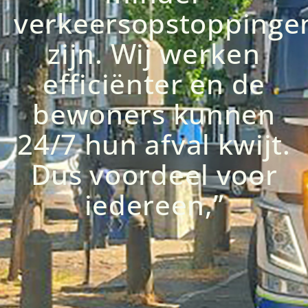
verkeersopstoppinge
zijn. Wij werken
efficiënter en de
bewoners kunnen
24/7 hun afval kwijt.
Dus voordeel voor
iedereen,”