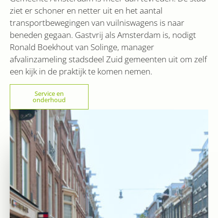
MSN 1st 
Corporation
unieke waarde op
voor het
.linkedin.com
ziet er schoner en netter uit en het aantal
voor elke bezocht
inhoud v
pagina en werkt
website v
transportbewegingen van vuilniswagens is naar
deze bij en wordt
media.
gebruikt om
beneden gegaan. Gastvrij als Amsterdam is, nodigt
paginaweergaven
te tellen en bij te
Ronald Boekhout van Solinge, manager
houden.
afvalinzameling stadsdeel Zuid gemeenten uit om zelf
een kijk in de praktijk te komen nemen.
Service en
onderhoud