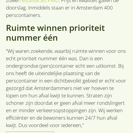
zowel
restafval als PMD
. Prijs en kwaliteit gaven de
noodzakelijke cookies.
doorslag. Inmiddels staan er in Amsterdam 400
Provider
/
perscontainers.
Naam
Vervaldatum
O
Domein
Ruimte winnen prioriteit
li_gc
6 maanden
W
LinkedIn
o
Corporation
va
nummer één
.linkedin.com
sl
g
co
”Wij waren zoekende, waarbij ruimte winnen voor ons
es
d
echt prioriteit nummer één was. Dan is een
VISITOR_PRIVACY_METADATA
6 maanden
D
YouTube
ondergrondse (pers)container echt een uitkomst. Bij
w
.youtube.com
o
ons heeft de uiteindelijke plaatsing van de
t
perscontainer in een dichtbevolkt gebied er echt voor
d
p
gezorgd dat Amsterdammers niet ver hoeven te
v
in
lopen om hun afval kwijt te kunnen. Straten zijn
si
Google Privacy
He
schoner zijn doordat er geen afval meer rondslingert
Policy
g
t
en er minder verkeersopstoppingen zijn. Wij werken
d
efficiënter en de bewoners kunnen 24/7 hun afval
be
ve
kwijt. Dus voordeel voor iedereen,”
pr
in