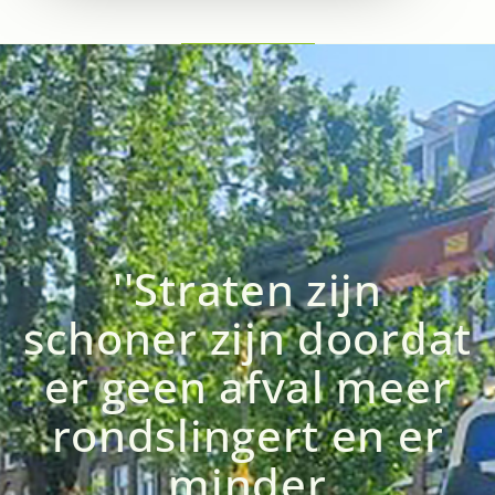
''Straten zijn
schoner zijn doordat
er geen afval meer
rondslingert en er
minder