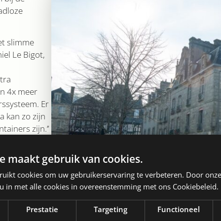
adloze
met slimme
el Le Bigot,
tra
en 4x meer
rssysteem. Er
a kan zo zijn
ainers zijn.’’
e maakt gebruik van cookies.
, minder
 bezoekers.
ruikt cookies om uw gebruikerservaring te verbeteren. Door onze
sloot
 u in met alle cookies in overeenstemming met ons Cookiebeleid.
s te
n worden.
Prestatie
Targeting
Functioneel