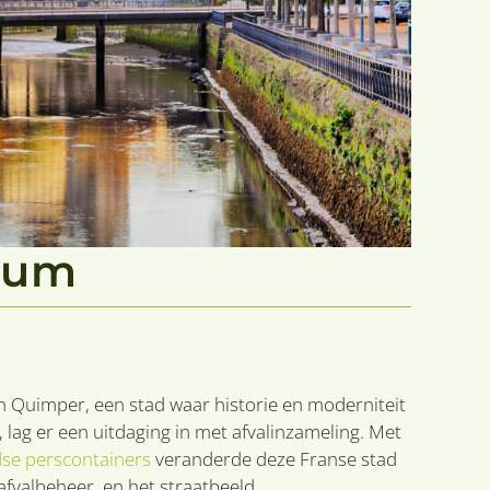
trum
an Quimper, een stad waar historie en moderniteit
ag er een uitdaging in met afvalinzameling. Met
se perscontainers
veranderde deze Franse stad
afvalbeheer, en het straatbeeld.