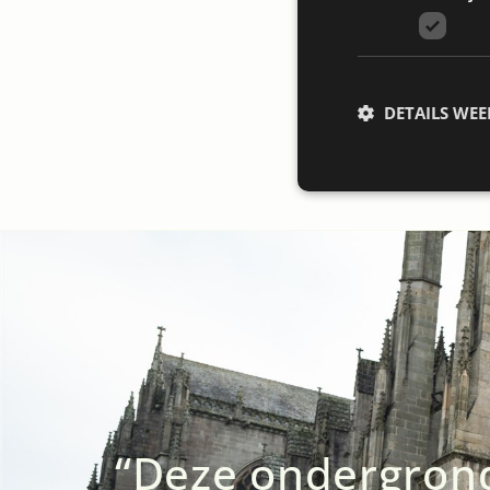
DETAILS WE
S
Strikt noodzakelijke
accountbeheer. De we
Naam
li_gc
VISITOR_PRIVACY_
“Deze ondergrond