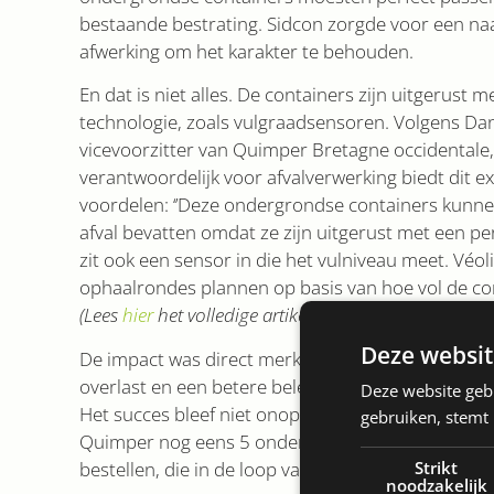
bestaande bestrating. Sidcon zorgde voor een na
afwerking om het karakter te behouden.
En dat is niet alles. De containers zijn uitgerust 
technologie, zoals vulgraadsensoren. Volgens Dani
vicevoorzitter van Quimper Bretagne occidentale,
verantwoordelijk voor afvalverwerking biedt dit ex
voordelen: ‘’Deze ondergrondse containers kunn
afval bevatten omdat ze zijn uitgerust met een pe
zit ook een sensor in die het vulniveau meet. Véoli
ophaalrondes plannen op basis van hoe vol de cont
(Lees
hier
het volledige artikel)
Deze websit
De impact was direct merkbaar: schonere straten
overlast en een betere beleving voor inwoners en
Deze website geb
Het succes bleef niet onopgemerkt. Eind 2024 be
gebruiken, stemt
Quimper nog eens 5 ondergrondse perscontainer
bestellen, die in de loop van 2025 geplaatst zulle
Strikt
noodzakelijk