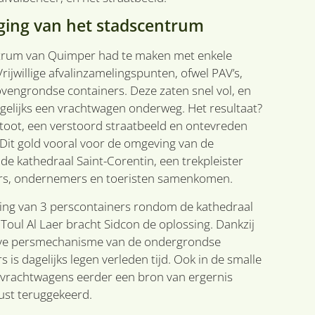
ging van het stadscentrum
trum van Quimper had te maken met enkele
rijwillige afvalinzamelingspunten, ofwel PAV’s,
vengrondse containers. Deze zaten snel vol, en
gelijks een vrachtwagen onderweg. Het resultaat?
toot, een verstoord straatbeeld en ontevreden
it gold vooral voor de omgeving van de
e kathedraal Saint-Corentin, een trekpleister
s, ondernemers en toeristen samenkomen.
ing van 3 perscontainers rondom de kathedraal
 Toul Al Laer bracht Sidcon de oplossing. Dankzij
eve persmechanisme van de ondergrondse
 is dagelijks legen verleden tijd. Ook in de smalle
 vrachtwagens eerder een bron van ergernis
rust teruggekeerd.