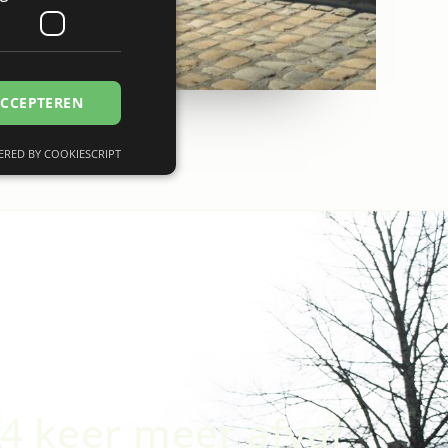
GERMAN
ACCEPTEREN
RED BY COOKIESCRIPT
rd
melding en
ten op te slaan
essentiële
temming van de
eractie met de site
4 keer meer afval
ver de toestemming
chillende
n voorkeuren