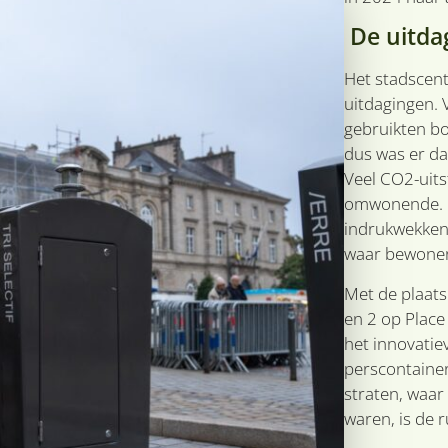
De uitda
Het stadscen
uitdagingen. V
gebruikten bo
dus was er da
Veel CO2-uits
omwonende. D
indrukwekkend
waar bewoner
Met de plaats
en 2 op Place
het innovati
perscontainers
straten, waar
waren, is de 