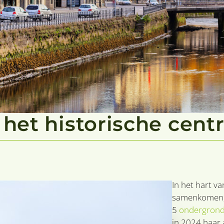
 het historische cen
In het hart v
samenkomen, l
5
ondergrond
in 2024 haar 