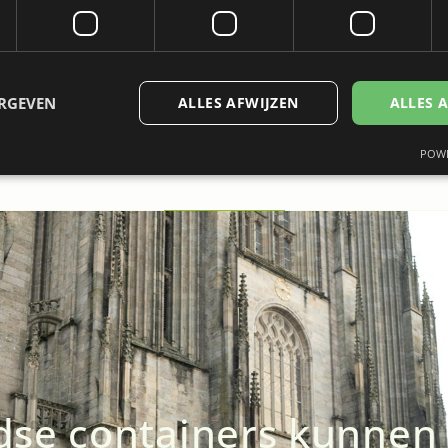
ERGEVEN
ALLES AFWIJZEN
ALLES 
POWE
trikt noodzakelijk
Prestatie
Targeting
Functioneel
Niet-geclassificee
 cookies maken de kernfunctionaliteiten van de website mogelijk, zoals gebruikersaan
bsite kan niet goed worden gebruikt zonder de strikt noodzakelijke cookies.
Provider
/
Vervaldatum
Omschrijving
Domein
6 maanden
Wordt gebruikt om toestemming van gas
LinkedIn
voor het gebruik van cookies voor niet-
Corporation
doeleinden
.linkedin.com
METADATA
6 maanden
Deze cookie wordt gebruikt om de toes
YouTube
gebruiker en privacykeuzes voor hun int
.youtube.com
se containers kunnen 
op te slaan. Het registreert gegevens o
van de bezoeker met betrekking tot vers
privacybeleid en instellingen, zodat hu