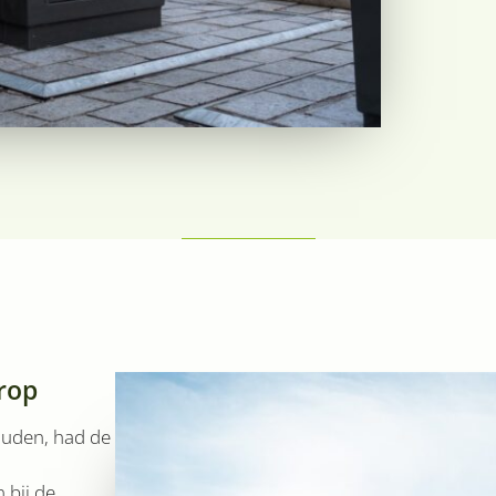
rop
ouden, had de
 bij de